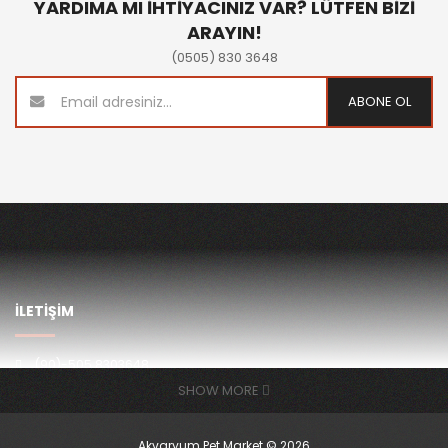
YARDIMA MI İHTİYACINIZ VAR? LÜTFEN BİZİ
ARAYIN!
(0505) 830 3648
ABONE OL
İLETİŞİM
(90)-505 8303648
info@akvaryumpetmarket.com
SHOW MORE
Akvaryum Pet Market © 2026