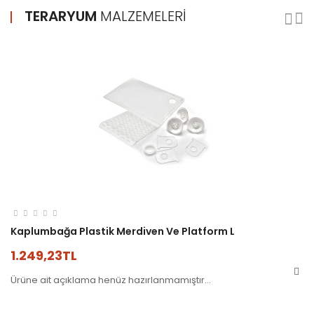
TERARYUM
MALZEMELERI
.
Kaplumbağa Plastik Merdiven Ve Platform L
K
1.249,23TL
1
Ürüne ait açıklama henüz hazırlanmamıştır...
Ü