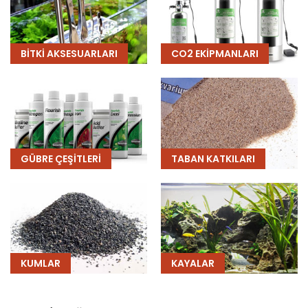
BITKI AKSESUARLARI
CO2 EKIPMANLARI
GÜBRE ÇEŞITLERI
TABAN KATKILARI
KUMLAR
KAYALAR